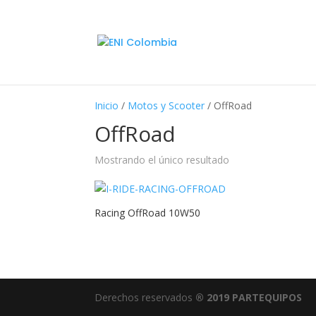
Inicio
/
Motos y Scooter
/ OffRoad
OffRoad
Mostrando el único resultado
Racing OffRoad 10W50
Derechos reservados
® 2019 PARTEQUIPOS